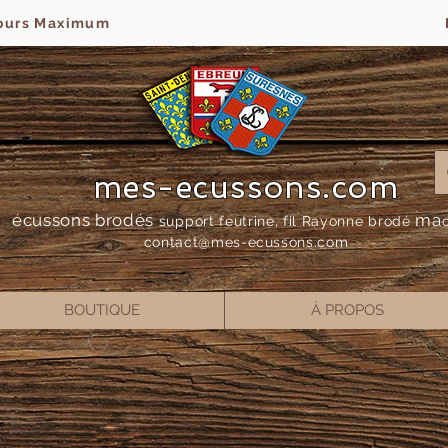
jours Maximum
mes-ecussons.com
écussons brodés
ma
support feutrine, fil Rayonne bro
dé
contact@mes-
ecussons.com
BOUTIQUE
À PROPOS