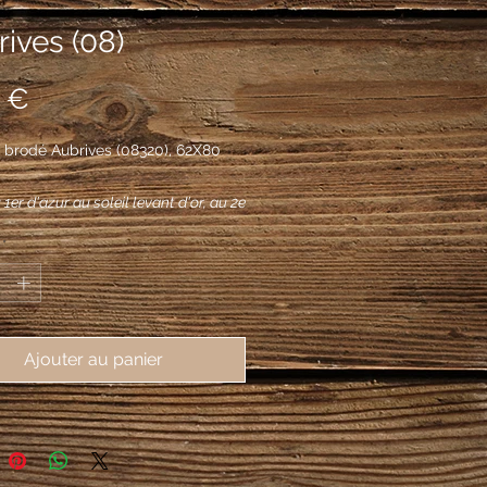
ives (08)
Prix
 €
 brodé Aubrives (08320), 62X80
u 1er d'azur au soleil levant d'or, au 2e
le à deux brebis d'argent rangées en
*
u bâton en barre d'or brochant sur la
 ; à la burelle ondée d'argent
ant en pointe.
Ajouter au panier