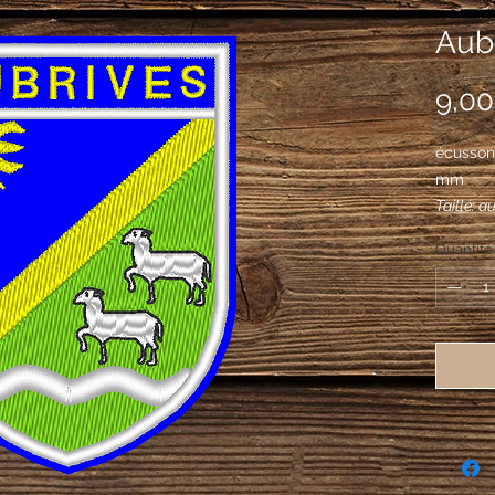
Aubr
9,00
écusson
mm
Taillé: a
de sinop
Quantité
barre; a
partition
surbroch