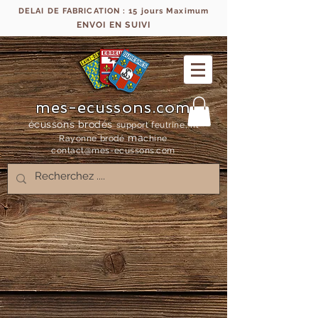
DELAI DE FABRICATION : 15 jours Maximum
ENVOI EN SUIVI
mes-ecussons.com
écussons brodés
support feutrine, fil
ma
Rayonne bro
dé
chine
contact@mes-
ecussons.com