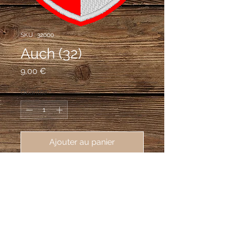
SKU : 32000
Auch (32)
Prix
9,00 €
Quantité
*
Ajouter au panier
écusson brodé ville d'Auch (32000), 
62X80 mm, préfecture du Gers
Parti, au premier de gueules à l'agneau
pascal d'argent, la tête contournée,
portant une bannerette d'azur chargée