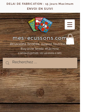
DELAI DE FABRICATION : 15 jours Maximum
ENVOI EN SUIVI
mes-ecussons.com
écussons brodés
support feutrine, fil
ma
Rayonne bro
dé
chine
contact@mes-
ecussons.com