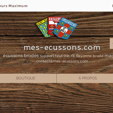
jours Maximum
mes-ecussons.com
écussons brodés
ma
support feutrine, fil Rayonne bro
dé
contact@mes-
ecussons.com
BOUTIQUE
À PROPOS