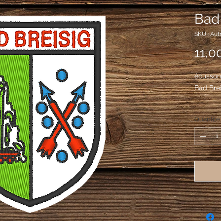
Bad 
SKU : Aut
11,0
écusson 
Bad Bre
Quantité