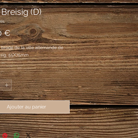
Breisig (D)
res
Prix
0 €
brodé de la ville allemande de 
isig, 55X75mm
*
Ajouter au panier