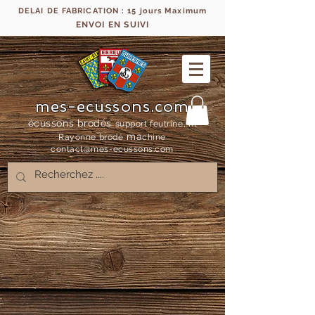
DELAI DE FABRICATION : 15 jours Maximum
ENVOI EN SUIVI
mes-ecussons.com
écussons brodés
support feutrine, fil
ma
Rayonne bro
dé
chine
contact@mes-
ecussons.com