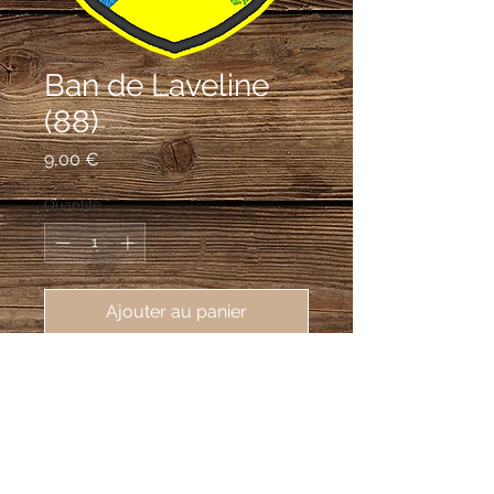
Ban de Laveline
(88)
Prix
9,00 €
Quantité
*
Ajouter au panier
écusson brodé Ban de LAveline
(88520), 62X80 mm
D'or à la barre d'azur chargée d'un
poison d'argent accompagnée en chef
de la lettre capitale L de sable et en