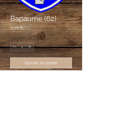
Bapaume (62)
Prix
9,00 €
Quantité
*
Ajouter au panier
écusson brodé Bapaume (62450),
62X80 mm
D'azur à trois mains appaumées
d'argent, dont une senestre et une
dextre en chef et la 3e dextre en
pointe.