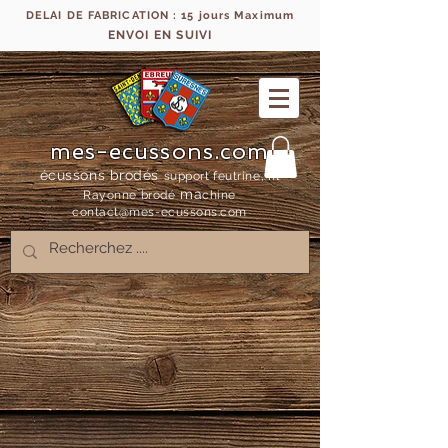
DELAI DE FABRICATION : 15 jours Maximum
ENVOI EN SUIVI
mes-ecussons.com
écussons brodés
support feutrine, fil
ma
Rayonne bro
dé
chine
contact@mes-
ecussons.com