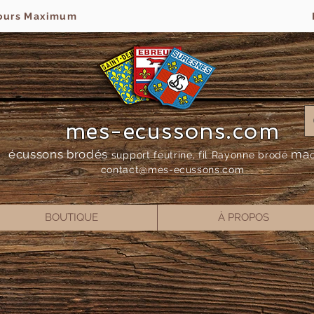
jours Maximum
mes-ecussons.com
écussons brodés
ma
support feutrine, fil Rayonne bro
dé
contact@mes-
ecussons.com
BOUTIQUE
À PROPOS