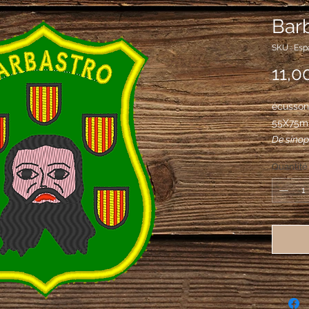
Bar
SKU : Es
11,0
écusson
55X75
De sinop
naturel, 
Quantité
5 écusso