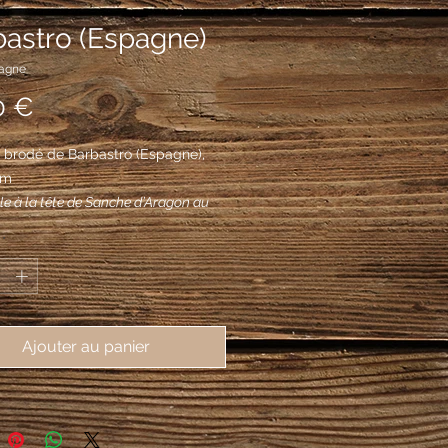
bastro (Espagne)
pagne
Prix
0 €
 brodé de Barbastro (Espagne), 
mm
le à la tête de Sanche d’Aragon au
à la barbe de sable, chargé en orle de
*
ns d’or à quatre pals de gueules
Ajouter au panier