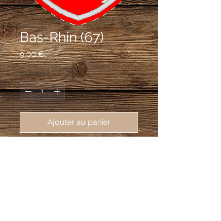
Bas-Rhin (67)
Prix
9,00 €
Quantité
*
Ajouter au panier
écusson brodé du département du 
Bas-Rhin (67), 62X80mm
De gueules à la bande d’argent
côtoyée de deux cotices fleuronnées
du même.