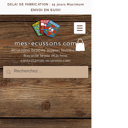
DELAI DE FABRICATION : 15 jours Maximum
ENVOI EN SUIVI
mes-ecussons.com
écussons brodés
support feutrine, fil
ma
Rayonne bro
dé
chine
contact@mes-
ecussons.com