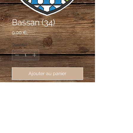
Bassan (34)
Prix
9,00 €
Quantité
*
Ajouter au panier
écusson brodé de Bassan (34290), 
62X80mm
De vair au sautoir losangé d'or et
d'azur.