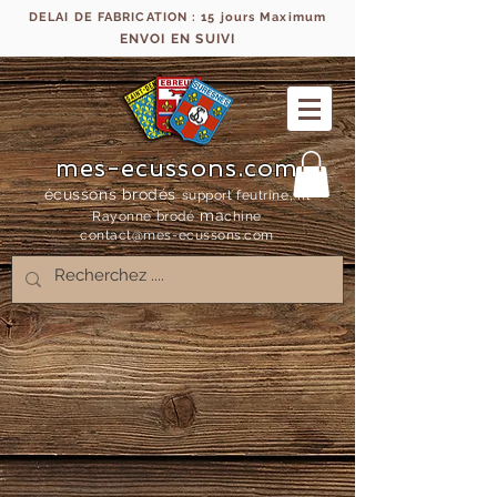
DELAI DE FABRICATION : 15 jours Maximum
ENVOI EN SUIVI
mes-ecussons.com
écussons brodés
support feutrine, fil
ma
Rayonne bro
dé
chine
contact@mes-
ecussons.com