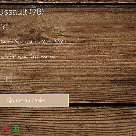
ssault (76)
Prix
 €
 brodé Beaussault (76870), 62X80
 au 1er d'argent à l'écusson de
chargé de deux léopards d'or, armés
*
ssés d'azur, l'un au-dessus de
aux 2e et 3e d'or à quatre alérions
 et 2, au 4e d'or à l'écusson d'agent
'un chêne au naturel terrasse d'or; à
Ajouter au panier
de gueules brochant sur la partition.