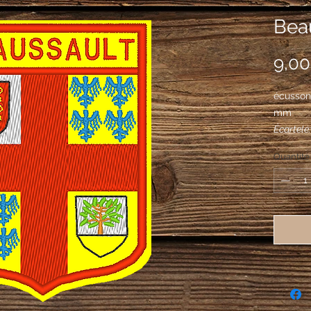
Beau
9,00
écusson
mm
Écartelé:
gueules 
Quantité
et lampa
l'autre, 
d'azur, 2
chargé d
la croix 