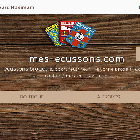
jours Maximum
mes-ecussons.com
écussons brodés
ma
support feutrine, fil Rayonne bro
dé
contact@mes-
ecussons.com
BOUTIQUE
À PROPOS