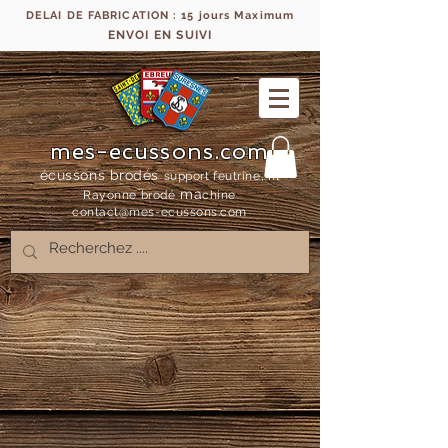
DELAI DE FABRICATION : 15 jours Maximum
ENVOI EN SUIVI
mes-ecussons.com
écussons brodés
support feutrine, fil
ma
Rayonne bro
dé
chine
contact@mes-
ecussons.com