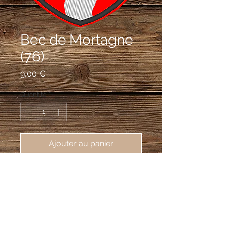
Bec de Mortagne
(76)
Prix
9,00 €
Quantité
*
Ajouter au panier
écusson brodé Bec de Mortagne
(76110), 62X80 mm
De gueules au pal ondé d'argent
accosté de huit pommes d'or quatre de
chaque côté, rangées en pal.