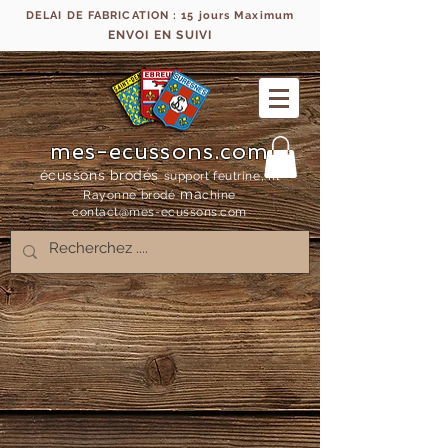
DELAI DE FABRICATION : 15 jours Maximum
ENVOI EN SUIVI
mes-ecussons.com
écussons brodés
support feutrine, fil
ma
Rayonne bro
dé
chine
contact@mes-
ecussons.com