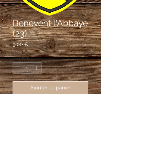
Benevent l'Abbaye
(23)
Prix
9,00 €
Quantité
*
Ajouter au panier
écusson brodé de Benevent 
l'Abbaye (23210), 62X80mm
D’or à la bande de sable.