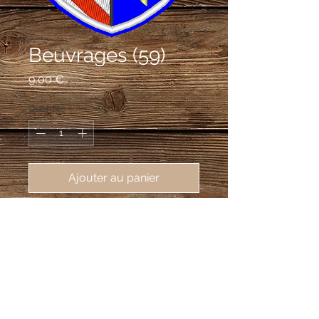
Beuvrages (59)
Prix
9,00 €
Quantité
*
Ajouter au panier
écusson brodé Beuvrages (59192),
62X80 mm
Écartelé: aux 1er et 4e d'azur à trois
flèches d'or posées en bande et
rangées en barre, aux 2e et 3e bandé
de gueules et d'argent.