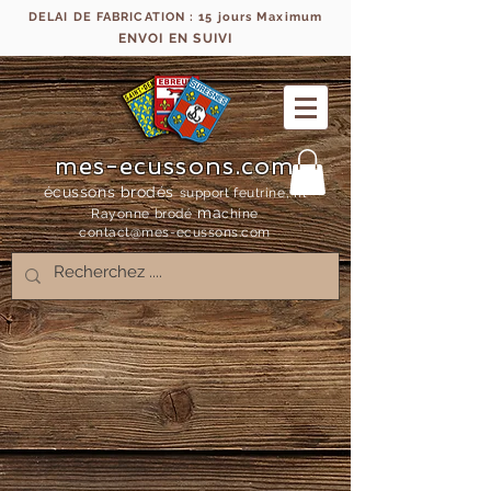
DELAI DE FABRICATION : 15 jours Maximum
ENVOI EN SUIVI
mes-ecussons.com
écussons brodés
support feutrine, fil
ma
Rayonne bro
dé
chine
contact@mes-
ecussons.com