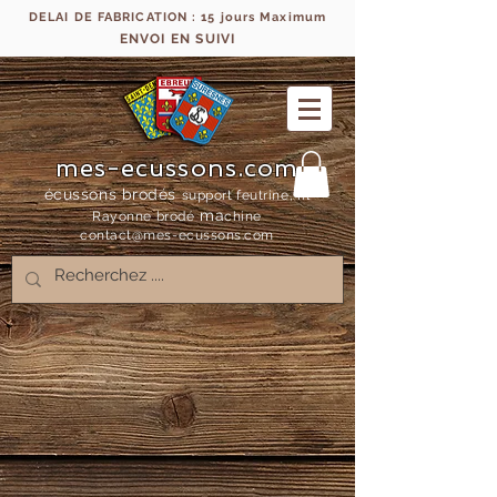
DELAI DE FABRICATION : 15 jours Maximum
ENVOI EN SUIVI
mes-ecussons.com
écussons brodés
support feutrine, fil
ma
Rayonne bro
dé
chine
contact@mes-
ecussons.com