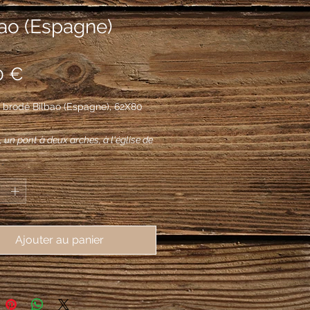
bao (Espagne)
Prix
0 €
 brodé Bilbao (Espagne), 62X80
 un pont à deux arches, à l'église de
n au naturel et à sa gauche deux
*
 sable, armés et lampassés de
l’un au-dessus de l’autre, à la
e fascée ondée d'azur et d'argent
Ajouter au panier