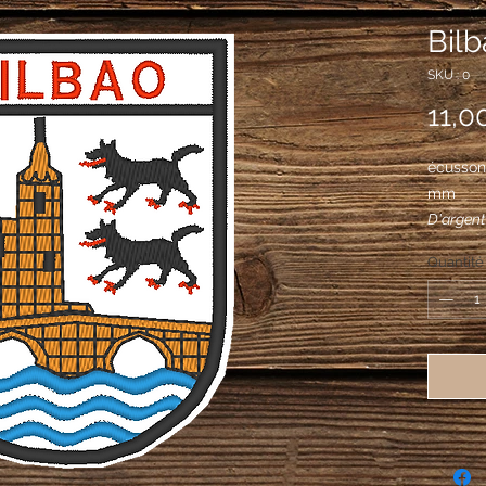
Bil
SKU : 0
11,0
écusson
mm
D'argent,
San Antó
Quantité
loups de
gueules, 
champagn