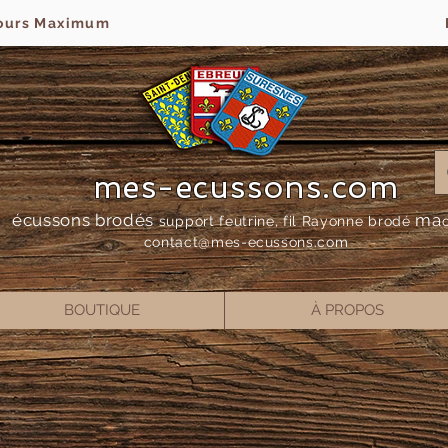
jours Maximum
mes-ecussons.com
écussons brodés
ma
support feutrine, fil Rayonne bro
dé
contact@mes-
ecussons.com
BOUTIQUE
À PROPOS