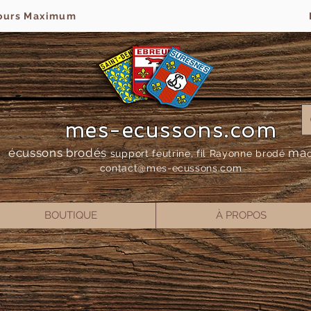
jours Maximum
mes-ecussons.com
écussons brodés
ma
support feutrine, fil Rayonne bro
dé
contact@mes-
ecussons.com
BOUTIQUE
À PROPOS