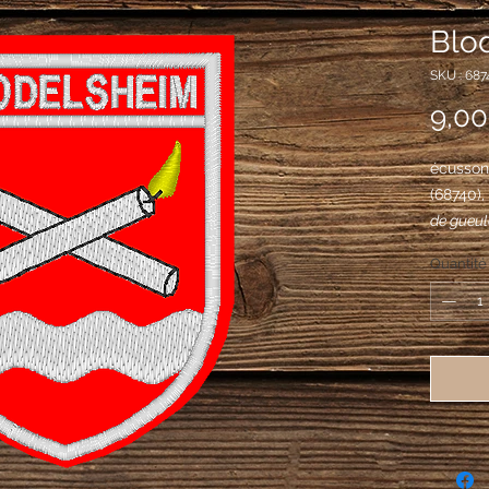
Blo
SKU : 687
9,00
écusson 
(68740)
de gueul
allumés 
Quantité
d'une ri