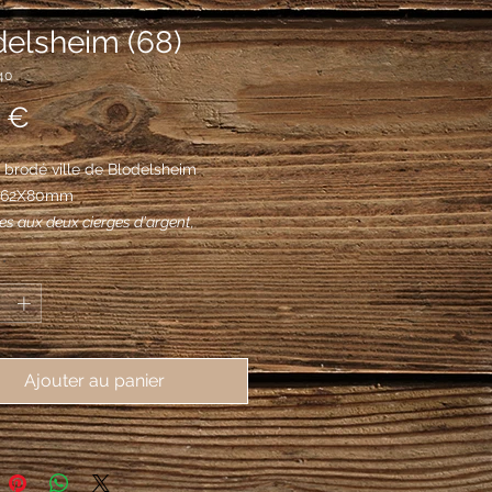
delsheim (68)
40
Prix
 €
brodé ville de Blodelsheim 
, 62X80mm
es aux deux cierges d'argent,
d'or, passés en sautoir, soutenus
*
vière d'argent en fasce ondée
Ajouter au panier