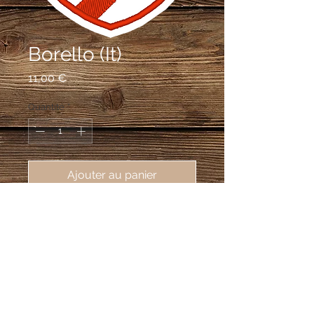
Borello (It)
Prix
11,00 €
Quantité
*
Ajouter au panier
écusson brodé de la ville de Borello 
(Italie), 55X75mm
Fabrication à la pièce d'écussons brodés