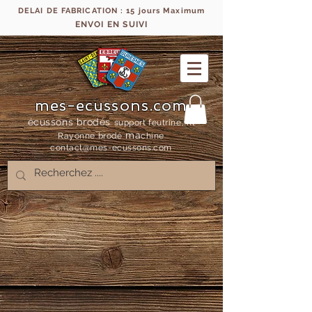
DELAI DE FABRICATION : 15 jours Maximum
ENVOI EN SUIVI
mes-ecussons.com
écussons brodés
support feutrine, fil
ma
Rayonne bro
dé
chine
contact@mes-
ecussons.com