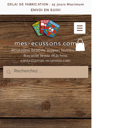
DELAI DE FABRICATION : 15 jours Maximum
ENVOI EN SUIVI
mes-ecussons.com
écussons brodés
support feutrine, fil
ma
Rayonne bro
dé
chine
contact@mes-
ecussons.com