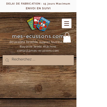
DELAI DE FABRICATION : 15 jours Maximum
ENVOI EN SUIVI
mes-ecussons.com
écussons brodés
support feutrine, fil
ma
Rayonne bro
dé
chine
contact@mes-
ecussons.com