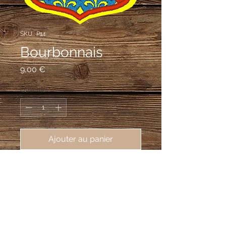
SKU : P14
Bourbonnais
Prix
9,00 €
Quantité
*
Ajouter au panier
écusson brodé de la province du 
Bourbonnais, 62X80mm
d'azur semé de fleurs de lys d'or au
bâton de gueules brochant sur le tout