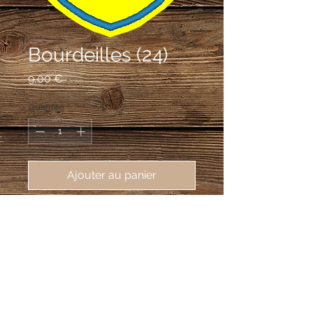
Bourdeilles (24)
Prix
9,00 €
Quantité
*
Ajouter au panier
écusson brodé de Bourdeilles 
(24310), 62X80mm
D’or à deux pattes de griffon de
gueules, onglées d'azur, rangées en
pal.