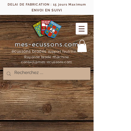
DELAI DE FABRICATION : 15 jours Maximum
ENVOI EN SUIVI
mes-ecussons.com
écussons brodés
support feutrine, fil
ma
Rayonne bro
dé
chine
contact@mes-
ecussons.com