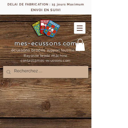
DELAI DE FABRICATION : 15 jours Maximum
ENVOI EN SUIVI
mes-ecussons.com
écussons brodés
support feutrine, fil
ma
Rayonne bro
dé
chine
contact@mes-
ecussons.com