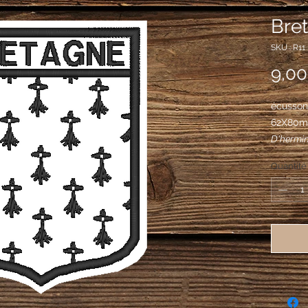
Bre
SKU : R11
9,00
écusson 
62X80
D'hermin
Quantité