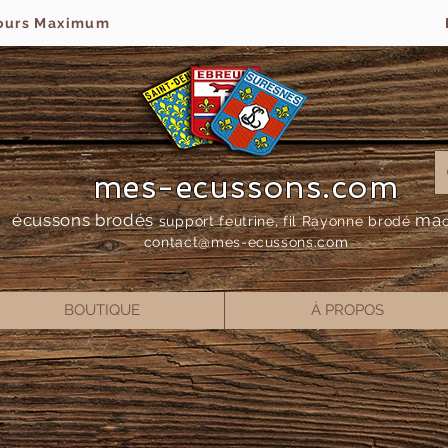
jours Maximum
mes-ecussons.com
écussons brodés
ma
support feutrine, fil Rayonne bro
dé
contact@mes-
ecussons.com
BOUTIQUE
À PROPOS