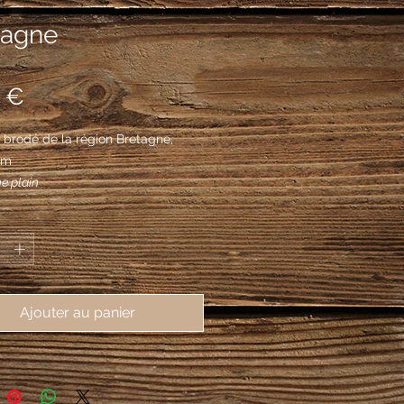
tagne
Prix
 €
brodé de la région Bretagne, 
mm
e plain
*
Ajouter au panier