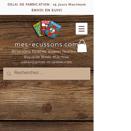
DELAI DE FABRICATION : 15 jours Maximum
ENVOI EN SUIVI
mes-ecussons.com
écussons brodés
support feutrine, fil
ma
Rayonne bro
dé
chine
contact@mes-
ecussons.com