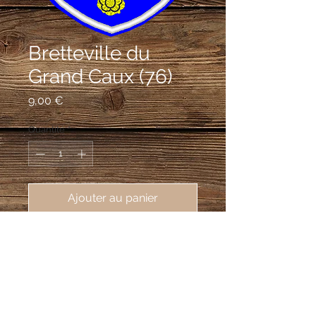
Bretteville du
Grand Caux (76)
Prix
9,00 €
Quantité
*
Ajouter au panier
écusson brodé Bretteville du grand
Caux (76110), 50X75 mm
D'azur à la fasce bretessée d'or,
accompagnée de trois roses du même;
au chef fuselé d'argent et de gueules.