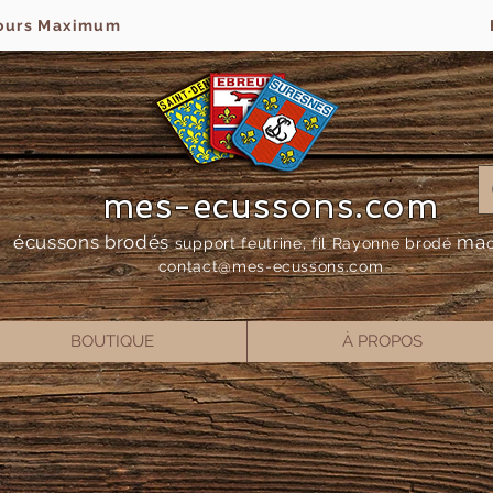
jours Maximum
mes-ecussons.com
écussons brodés
ma
support feutrine, fil Rayonne bro
dé
contact@mes-
ecussons.com
BOUTIQUE
À PROPOS