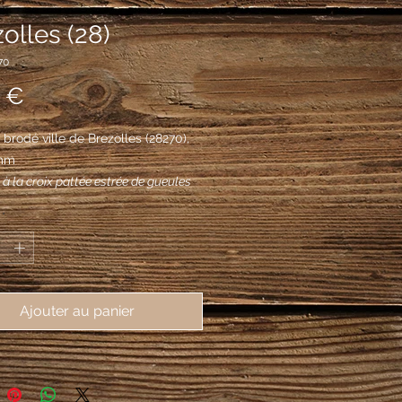
olles (28)
70
Prix
 €
brodé ville de Brezolles (28270), 
mm
 à la croix pattée estrée de gueules
e de quatre aiglettes de sable
*
 et membrées aussi de gueules, à
 écartelé au I et IV de gueules au
et au II et III d'or aux trois fasces de
rochant en abîme sur le tout
Ajouter au panier