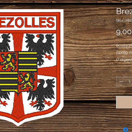
Brez
SKU : 282
9,00
écusson 
62X80 
D'argent
cantonné
Quantité
becquées
l'écusson
lion d'or 
sable, b