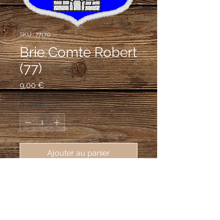
SKU : 77170
Brie Comte Robert
(77)
Prix
9,00 €
Quantité
*
Ajouter au panier
écusson brodé ville de Brie Comte 
Robert (77170), 62X80 mm
d'azur à la tour crénelée de cinq
pièces, sommée de trois tourelles, le