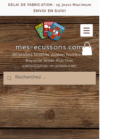
DELAI DE FABRICATION : 15 jours Maximum
ENVOI EN SUIVI
mes-ecussons.com
écussons brodés
support feutrine, fil
ma
Rayonne bro
dé
chine
contact@mes-
ecussons.com