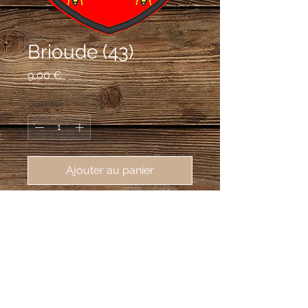
Brioude (43)
Prix
9,00 €
Quantité
*
Ajouter au panier
écusson brodé Brioude (43100),
62X80 mm
De gueules à la ruche d'or,
accompagné de six abeilles du même
ordonnées en orle; au chef cousu
d'azur semé de fleurs de lys d'or