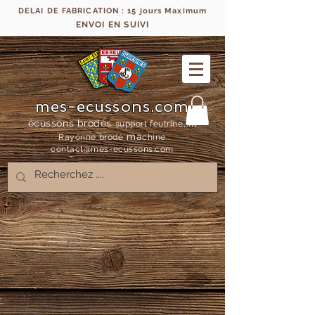
DELAI DE FABRICATION : 15 jours Maximum
ENVOI EN SUIVI
mes-ecussons.com
écussons brodés
support feutrine, fil
ma
Rayonne bro
dé
chine
contact@mes-
ecussons.com