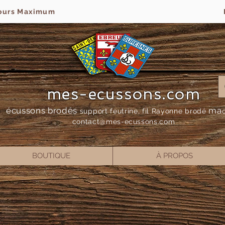
jours Maximum
mes-ecussons.com
écussons brodés
ma
support feutrine, fil Rayonne bro
dé
contact@mes-
ecussons.com
BOUTIQUE
À PROPOS