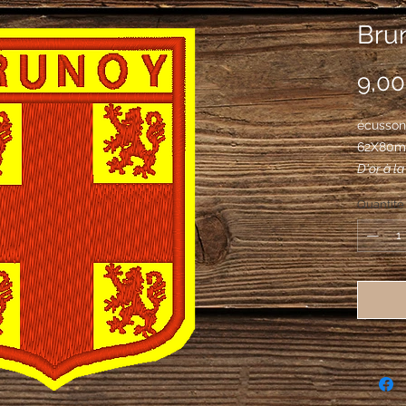
Brun
9,00
écusson
62X80
D'or à l
quatre l
Quantité