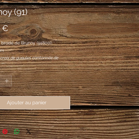
oy (91)
Prix
 €
 brodé de Brunoy (91800), 
mm
a croix de gueules cantonnée de
ionceaux du même.
*
Ajouter au panier