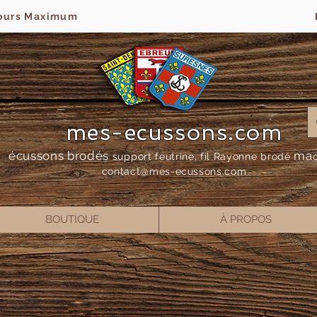
jours Maximum
mes-ecussons.com
écussons brodés
ma
support feutrine, fil Rayonne bro
dé
contact@mes-
ecussons.com
BOUTIQUE
À PROPOS