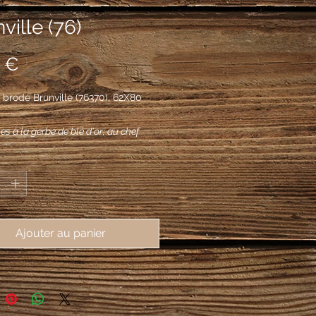
ville (76)
Prix
 €
brodé Brunville (76370), 62X80
s à la gerbe de blé d'or; au chef
su d'azur chargé d'un ex-voto de
*
de pêche d'argent accosté de deux
e pin d'or.
Ajouter au panier