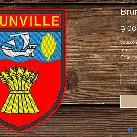
Brun
9,00
écusson 
mm
De gueule
ondé cou
Quantité
voilier 
pommes d