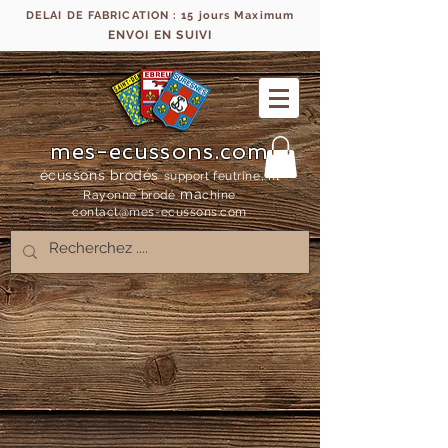
DELAI DE FABRICATION : 15 jours Maximum
ENVOI EN SUIVI
mes-ecussons.com
écussons brodés
support feutrine, fil
ma
Rayonne bro
dé
chine
contact@mes-
ecussons.com