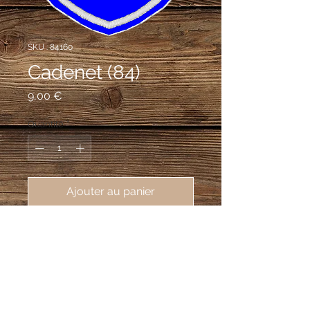
SKU : 84160
Cadenet (84)
Prix
9,00 €
Quantité
*
Ajouter au panier
écusson brodé ville de Cadenet 
(84160), 62X80mm
d'azur aux trois colombes d'argent