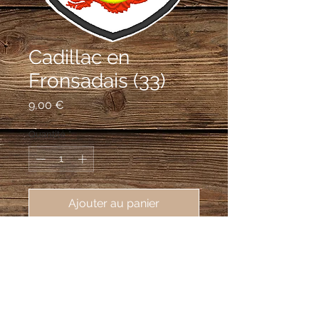
Cadillac en
Fronsadais (33)
Prix
9,00 €
Quantité
*
Ajouter au panier
écusson brodé Cadillac en
Fronsadais (33240), 62X80 mm
Coupé: au 1er d'azur au château
couvert d'or, au 2e d'argent au
tourteau d'azur chargé d'une croix