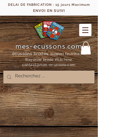
DELAI DE FABRICATION : 15 jours Maximum
ENVOI EN SUIVI
mes-ecussons.com
écussons brodés
support feutrine, fil
ma
Rayonne bro
dé
chine
contact@mes-
ecussons.com