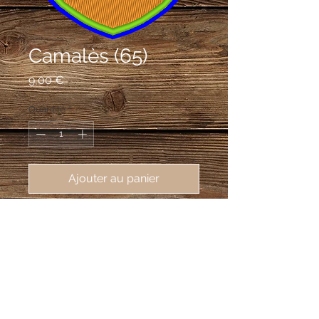
Camalès (65)
Prix
9,00 €
Quantité
*
Ajouter au panier
écusson brodé de Camalès (65500),
62X80 mm
D'azur à la croix alésée d'argent
cantonnée en pointe de deux noyers
au naturel sur une terrasse du même;
au chef d'argent chargé d'une branche