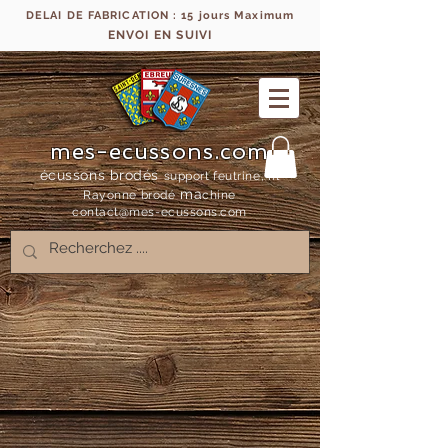
DELAI DE FABRICATION : 15 jours Maximum
ENVOI EN SUIVI
mes-ecussons.com
écussons brodés
support feutrine, fil
ma
Rayonne bro
dé
chine
contact@mes-
ecussons.com