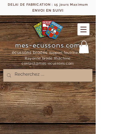
DELAI DE FABRICATION : 15 jours Maximum
ENVOI EN SUIVI
mes-ecussons.com
écussons brodés
support feutrine, fil
ma
Rayonne bro
dé
chine
contact@mes-
ecussons.com