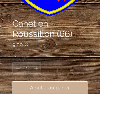
Canet en
Roussillon (66)
Prix
9,00 €
Quantité
*
Ajouter au panier
écusson brodé Canet en Roussillon
(66140), 62X80 mm
D'azur au lion d'or, armé et lampassé
de gueules.