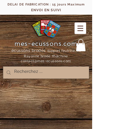
DELAI DE FABRICATION : 15 jours Maximum
ENVOI EN SUIVI
mes-ecussons.com
écussons brodés
support feutrine, fil
ma
Rayonne bro
dé
chine
contact@mes-
ecussons.com