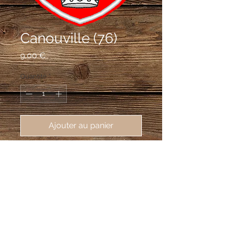
Canouville (76)
Prix
9,00 €
Quantité
*
Ajouter au panier
écusson brodé Canouville (76450),
62X80 mm
De gueules à la charrue à roue d'or
soutenue de deux molettes d'éperon
du même et d'une couronne étoilée
d'argent en point
e.