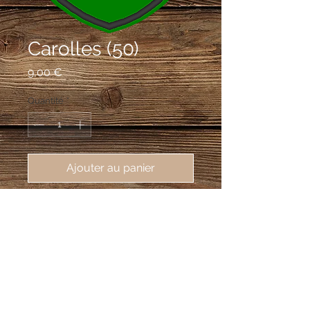
Carolles (50)
Prix
9,00 €
Quantité
*
Ajouter au panier
écusson brodé de Carolles (50740), 
62X80mm
Taillé d'azur et de sinople, à la cotice
en barre d'argent brochant sur la
partition, à cinq fers à cheval d'argent
ordonnés 3 et 2, brochant sur le tout.