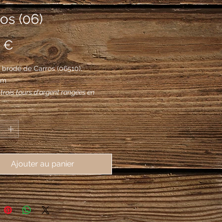
os (06)
Prix
 €
brodé de Carros (06510), 
mm
 trois tours d'argent rangées en
elle du milieu plus haute que les deux
*
surmontées de deux losanges d'or
n chef.
Ajouter au panier