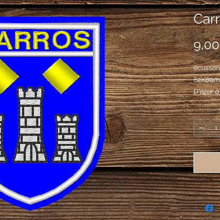
Carr
9,00
écusson 
62X80
D'azur à
fasce, c
Quantité
autres, 
rangés e