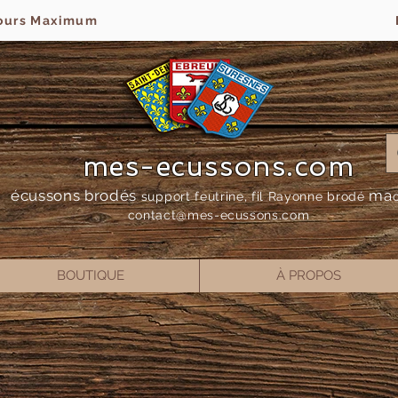
jours Maximum
mes-ecussons.com
écussons brodés
ma
support feutrine, fil Rayonne bro
dé
contact@mes-
ecussons.com
BOUTIQUE
À PROPOS