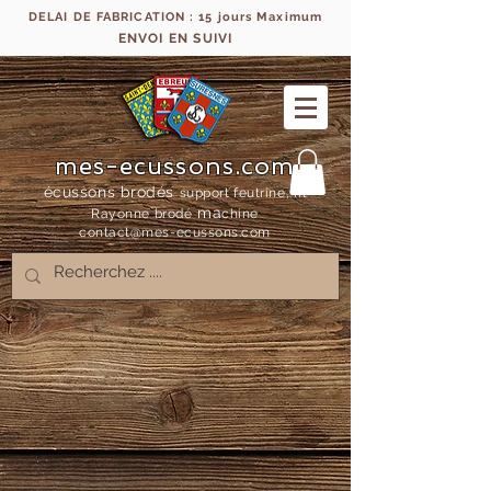
DELAI DE FABRICATION : 15 jours Maximum
ENVOI EN SUIVI
mes-ecussons.com
écussons brodés
support feutrine, fil
ma
Rayonne bro
dé
chine
contact@mes-
ecussons.com