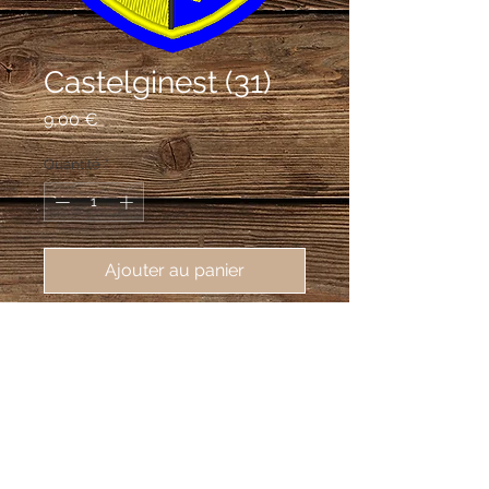
Castelginest (31)
Prix
9,00 €
Quantité
*
Ajouter au panier
écusson brodé de Castelginest 
(31780), 62X80mm
écartelé : au premier d'azur au pont
d'une arche cousu de gueules
maçonné de sable, alésé, tranché à
dextre et taillé à senestre, soutenu