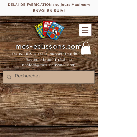
DELAI DE FABRICATION : 15 jours Maximum
ENVOI EN SUIVI
mes-ecussons.com
écussons brodés
support feutrine, fil
ma
Rayonne bro
dé
chine
contact@mes-
ecussons.com