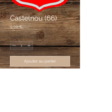
Castelnou (66)
Prix
9,00 €
Quantité
*
Ajouter au panier
écusson brodé de Castelnou 
(66300), 62X80mm
De gueules au château donjonné
d'argent, maçonné de sable, ouvert et
ajouré du champ.