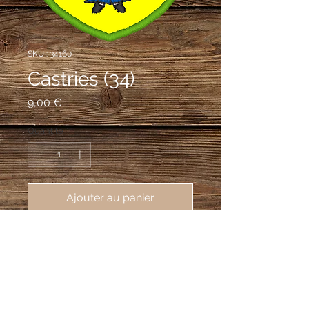
SKU : 34160
Castries (34)
Prix
9,00 €
Quantité
*
Ajouter au panier
écusson brodé ville de Castries 
(34160), 62X80 mm
D'or à Saint Etienne de carnation,
habillé en diacre, l'aube d'azur et la
dalmatique de gueules, tenant en sa