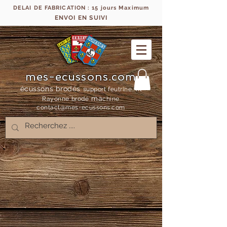
DELAI DE FABRICATION : 15 jours Maximum
ENVOI EN SUIVI
mes-ecussons.com
écussons brodés
support feutrine, fil
ma
Rayonne bro
dé
chine
contact@mes-
ecussons.com