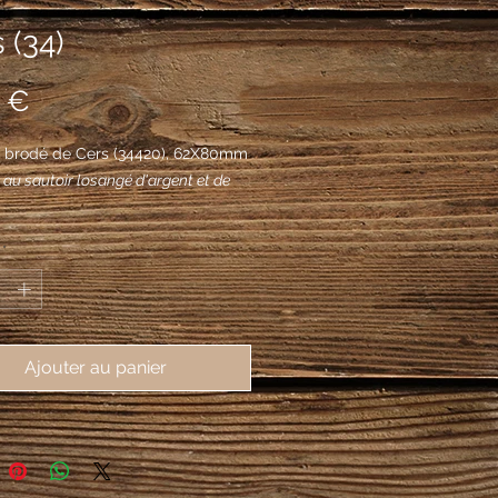
 (34)
Prix
 €
 brodé de Cers (34420), 62X80mm
 au sautoir losangé d'argent et de
*
Ajouter au panier