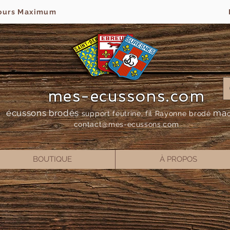
jours Maximum
mes-ecussons.com
écussons brodés
ma
support feutrine, fil Rayonne bro
dé
contact@mes-
ecussons.com
BOUTIQUE
À PROPOS