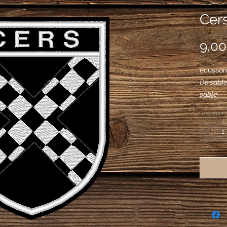
Cers
9,00
écusson
De sable
sable.
Quantité