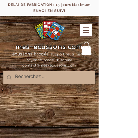
DELAI DE FABRICATION : 15 jours Maximum
ENVOI EN SUIVI
mes-ecussons.com
écussons brodés
support feutrine, fil
ma
Rayonne bro
dé
chine
contact@mes-
ecussons.com