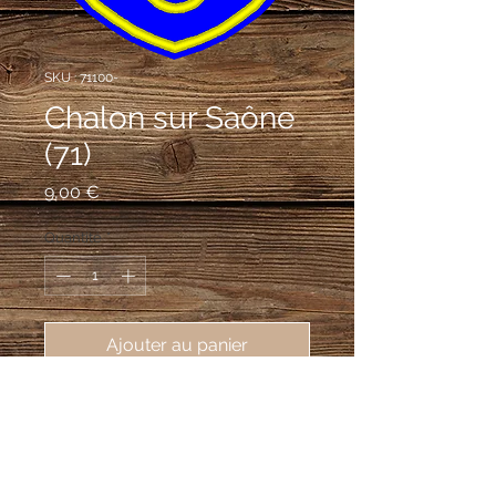
SKU : 71100-
Chalon sur Saône
(71)
Prix
9,00 €
Quantité
*
Ajouter au panier
écusson brodé de la ville de Chalon
sur Saône (71100), 62X80mm
D'azur à trois annelets d'or