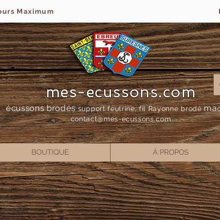
jours Maximum
mes-ecussons.com
écussons brodés
ma
support feutrine, fil Rayonne bro
dé
contact@mes-
ecussons.com
BOUTIQUE
À PROPOS