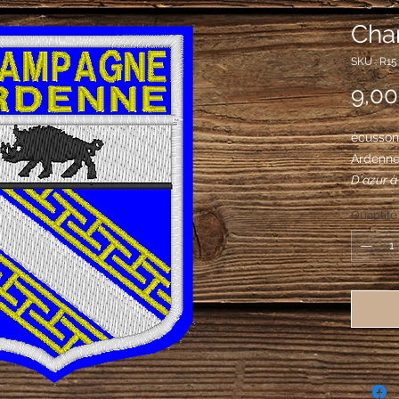
Cha
SKU : R15
9,00
écusson
Ardenn
D'azur à
cotices 
Quantité
au chef 
sable