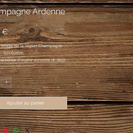
mpagne Ardenne
Prix
 €
 brodé de la région Champagne 
e , 62X80mm
 la bande d'argent accostée de deux
potencées et contre-potencées d'or;
*
d'argent chargé d'un sanglier de
Ajouter au panier