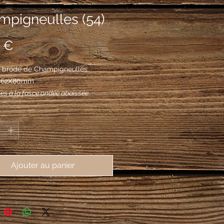
mpigneulles (54)
Prix
 €
 brodé de Champigneulles 
, 62X80mm
es à la fasce ondée abaissée
 , surmontée d'une hure de sanglier
*
fendue d'argent, adextrée d'une épée
argent, garnie d'or, posée en bande
trée d’un râteau du même posé en
u chef d'azur à l'aigle au vol abaissé
Ajouter au panier
, ses serres empiétant sur un
re du même chargé de inscription «
PIETAS » en lettres capitales de
enant dans son bec l'anneau d'or de
ould; à la fleur de lis d'or brochant à