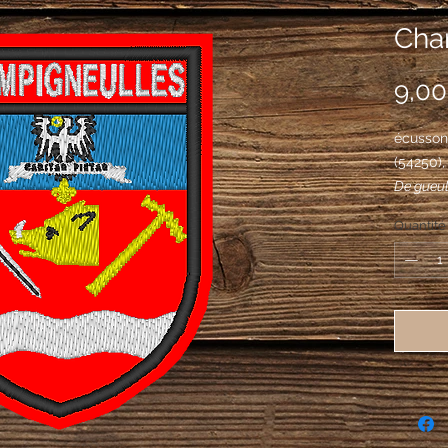
Cha
9,00
écusson
(54250)
De gueul
d'argent
Quantité
d'or, dé
basse d'
et senes
barre ; a
d'argent
phylactè
CARITAS 
sable, t
saint Arn