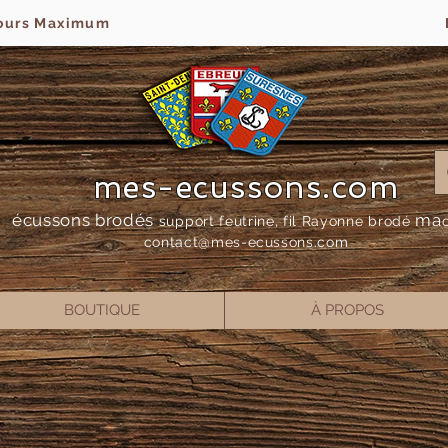
jours Maximum
mes-ecussons.com
écussons brodés
ma
support feutrine, fil Rayonne bro
dé
contact@mes-
ecussons.com
BOUTIQUE
À PROPOS