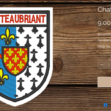
Chat
9,00
écusson 
62X80
Parti: au
au bâton
Quantité
d'hermin
de fleurs