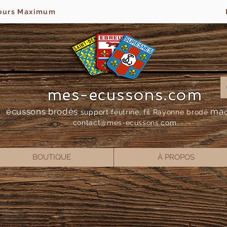
jours Maximum
mes-ecussons.com
écussons brodés
ma
support feutrine, fil Rayonne bro
dé
contact@mes-
ecussons.com
BOUTIQUE
À PROPOS