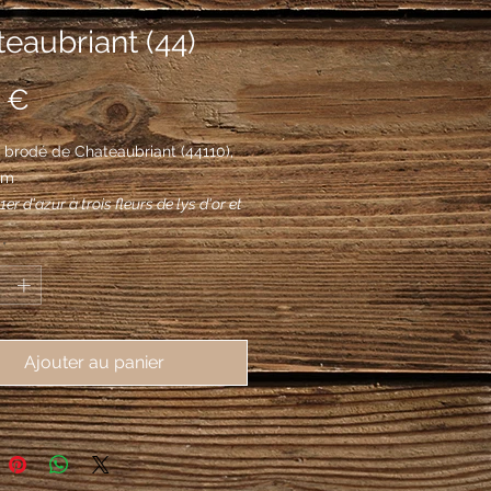
eaubriant (44)
Prix
 €
brodé de Chateaubriant (44110), 
mm
 1er d'azur à trois fleurs de lys d'or et
 de gueules péri en bande, au 2e
*
e plain ; sur le tout de gueules semé
 de lys d'or.
Ajouter au panier