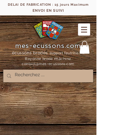
DELAI DE FABRICATION : 15 jours Maximum
ENVOI EN SUIVI
mes-ecussons.com
écussons brodés
support feutrine, fil
ma
Rayonne bro
dé
chine
contact@mes-
ecussons.com