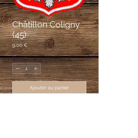
Châtillon Coligny
(45)
Prix
9,00 €
Quantité
*
Ajouter au panier
écusson brodé de Châtillon Coligny
(45230), 62X80 mm
De gueules à l'aigle d'argent becquée
et couronnée d'azur, membrée et
languée d'or.