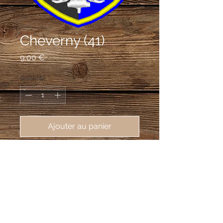
Cheverny (41)
Prix
9,00 €
Quantité
*
Ajouter au panier
écusson brodé cheverny (41700),
62X80 mm
Écartelé d'azur et de sable ; à
l'écusson d'or chargé d'une croix
d'azur cantonnée de quatre soleils non
figurés de gueules, brochant en coeur