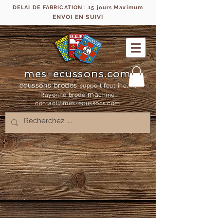
DELAI DE FABRICATION : 15 jours Maximum
ENVOI EN SUIVI
mes-ecussons.com
écussons brodés
support feutrine, fil
ma
Rayonne bro
dé
chine
contact@mes-
ecussons.com