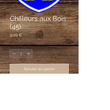
Chilleurs aux Bois
(45)
Prix
9,00 €
Quantité
*
Ajouter au panier
écusson brodé de Chilleurs aux Bois
(45170), 62X80 mm
D'azur au château du lieu d'argent,
ouvert du champ et girouetté d'or,
surmonté d'une fleur de lys d'or elle-