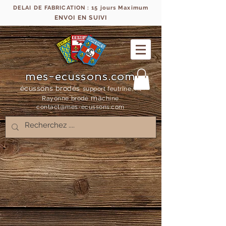
DELAI DE FABRICATION : 15 jours Maximum
ENVOI EN SUIVI
mes-ecussons.com
écussons brodés
support feutrine, fil
ma
Rayonne bro
dé
chine
contact@mes-
ecussons.com