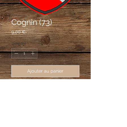
Cognin (73)
Prix
9,00 €
Quantité
*
Ajouter au panier
écusson brodé Cognin (73160),
62X80 mm
De gueules à la bande d'argent
chargée d'un heaume de sable taré de
face et posé à plomb.