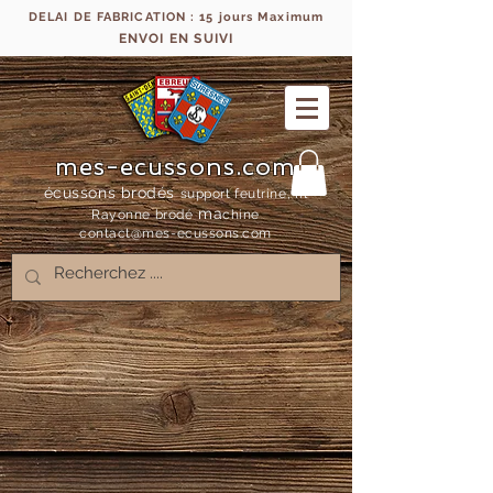
DELAI DE FABRICATION : 15 jours Maximum
ENVOI EN SUIVI
mes-ecussons.com
écussons brodés
support feutrine, fil
ma
Rayonne bro
dé
chine
contact@mes-
ecussons.com