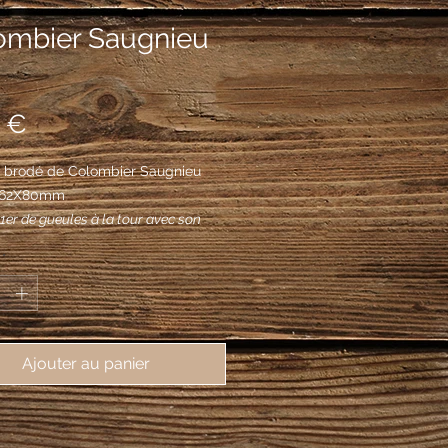
ombier Saugnieu
Prix
 €
 brodé de Colombier Saugnieu
, 62X80mm
 1er de gueules à la tour avec son
r senestre d'or, ouverte et
*
 de sable, au 2e d'azur à la
essorante d'argent tenant en son
ameau d'olivier du même; le tout
un chef d'or chargé d'un dauphin
Ajouter au panier
rbé, crête, lorré, oreillé et peautré de
.