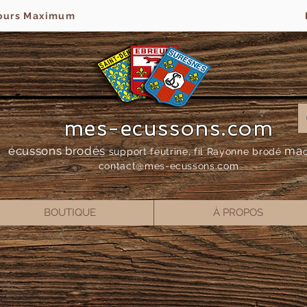
jours Maximum
mes-ecussons.com
écussons brodés
ma
support feutrine, fil Rayonne bro
dé
contact@mes-
ecussons.com
BOUTIQUE
À PROPOS