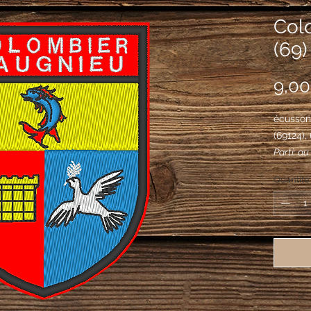
Col
(69)
9,00
écusson
(69124)
Parti: au
avant-mu
Quantité
maçonnée
colombe 
bec un r
sommé d'
d'azur ba
gueules