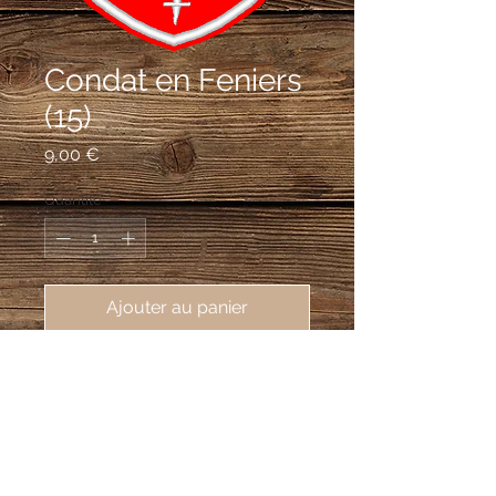
Condat en Feniers
(15)
Prix
9,00 €
Quantité
*
Ajouter au panier
écusson brodé Condat en Feniers
(15190), 62X80 mm
De gueules à la crosse contournée
d'argent accostée de deux trèfles d'or.