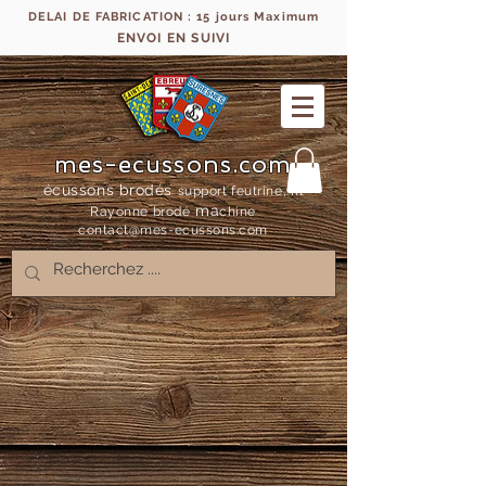
DELAI DE FABRICATION : 15 jours Maximum
ENVOI EN SUIVI
mes-ecussons.com
écussons brodés
support feutrine, fil
ma
Rayonne bro
dé
chine
contact@mes-
ecussons.com