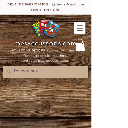
DELAI DE FABRICATION : 15 jours Maximum
ENVOI EN SUIVI
mes-ecussons.com
écussons brodés
support feutrine, fil
ma
Rayonne bro
dé
chine
contact@mes-
ecussons.com