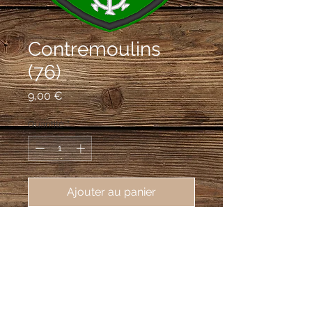
Contremoulins
(76)
Prix
9,00 €
Quantité
*
Ajouter au panier
écusson brodé de Contremoulins 
(76400), 62X80mm
De sinople à trois roues de moulin
d'argent; au chef cousu d'azur; à la
couronne de comte d'or brochant sur